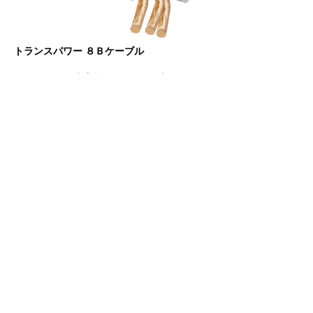
トランスパワー ８Ｂケーブル
銀コートOFC中心撚線の周囲に6本のツイス
テッドOFC線を配置した高品質、高効率の
0AWGパワーケーブル。PVCによるジャケ
ットは柔軟性と耐久性を併せ持ち、車内での
配置を容易にします。パワーアンプの持てる
能力を完全に発揮させ、音質向上には欠かす
ことのできない理想のパワー伝送ケーブルで
す。
価格: ＠¥1,650 / m (税込）
Interconnect cable